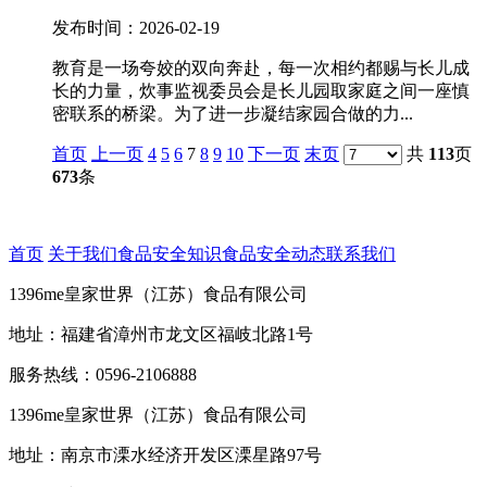
发布时间：2026-02-19
教育是一场夸姣的双向奔赴，每一次相约都赐与长儿成
长的力量，炊事监视委员会是长儿园取家庭之间一座慎
密联系的桥梁。为了进一步凝结家园合做的力...
首页
上一页
4
5
6
7
8
9
10
下一页
末页
共
113
页
673
条
首页
关于我们
食品安全知识
食品安全动态
联系我们
1396me皇家世界（江苏）食品有限公司
地址：福建省漳州市龙文区福岐北路1号
服务热线：0596-2106888
1396me皇家世界（江苏）食品有限公司
地址：南京市溧水经济开发区溧星路97号