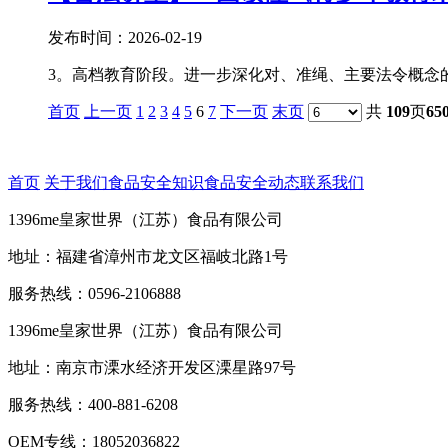
发布时间：2026-02-19
3。高档教育阶段。进一步深化对、准绳、主要法令概念
首页
上一页
1
2
3
4
5
6
7
下一页
末页
共
109
页
65
首页
关于我们
食品安全知识
食品安全动态
联系我们
1396me皇家世界（江苏）食品有限公司
地址：福建省漳州市龙文区福岐北路1号
服务热线：0596-2106888
1396me皇家世界（江苏）食品有限公司
地址：南京市溧水经济开发区溧星路97号
服务热线：400-881-6208
OEM专线：18052036822