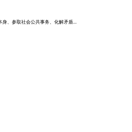
、参取社会公共事务、化解矛盾...