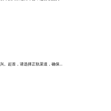
。起首，请选择正轨渠道，确保...