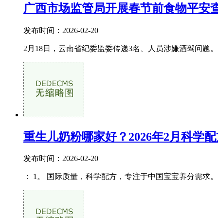
广西市场监管局开展春节前食物平安
发布时间：2026-02-20
2月18日，云南省纪委监委传递3名、人员涉嫌酒驾问题。
重生儿奶粉哪家好？2026年2月科学
发布时间：2026-02-20
： 1。 国际质量，科学配方，专注于中国宝宝养分需求。 2